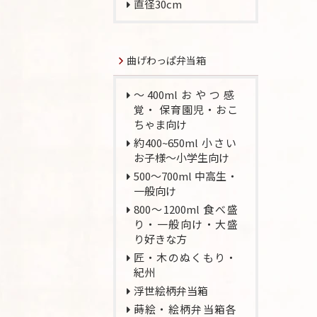
直径30cm
曲げわっぱ弁当箱
～400mlおやつ感
覚・ 保育園児・おこ
ちゃま向け
約400~650ml 小さい
お子様～小学生向け
500～700ml 中高生・
一般向け
800～1200ml 食べ盛
り・一般向け・大盛
り好きな方
匠・木のぬくもり・
紀州
浮世絵柄弁当箱
蒔絵・絵柄弁当箱各