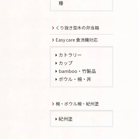
種
くり抜き型木の弁当箱
Easy care 食洗機対応
カトラリー
カップ
bamboo・竹製品
ボウル・椀・丼
椀・ボウル椀・紀州塗
紀州塗