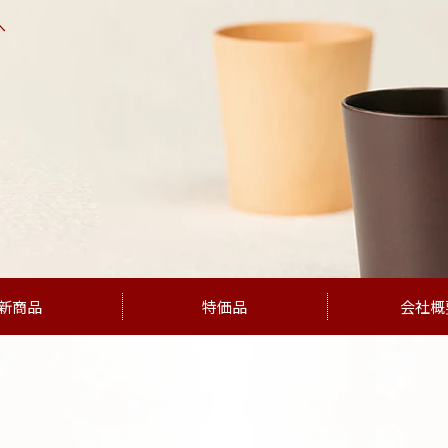
へ
新商品
特価品
会社概