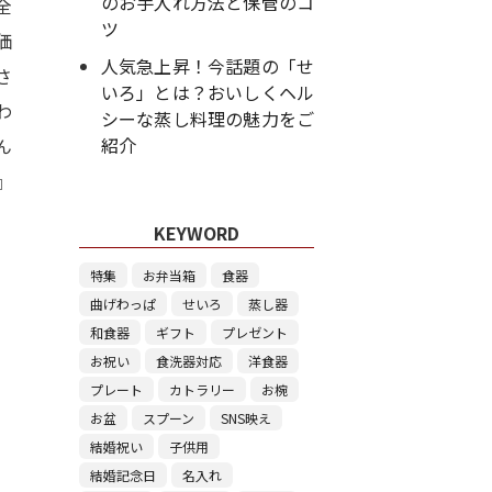
のお手入れ方法と保管のコ
全
ツ
価
人気急上昇！今話題の「せ
さ
いろ」とは？おいしくヘル
わ
シーな蒸し料理の魅力をご
紹介
ん
』
KEYWORD
特集
お弁当箱
食器
曲げわっぱ
せいろ
蒸し器
和食器
ギフト
プレゼント
お祝い
食洗器対応
洋食器
プレート
カトラリー
お椀
お盆
スプーン
SNS映え
結婚祝い
子供用
結婚記念日
名入れ