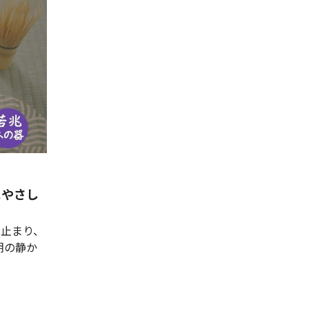
にやさし
】
ち止まり、
朝の静か